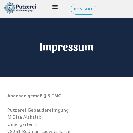
Zum
KONTAKT
Inhalt
springen
Impressum
Angaben gemäß § 5 TMG
Putzerei Gebäudereinigung
M.Diaa Alshalabi
Untergarten 1
78351 Bodman-Ludwigshafen