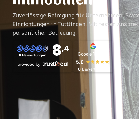
Zuverlässige Reinigung für Unternehmen, Prax
Einrichtungen in Tuttlingen. Mit festen Ansprec
persönlicher Betreuung.
8
,4
Google Reviews
8 Bewertungen
5.0
provided by
8
Bewertungen