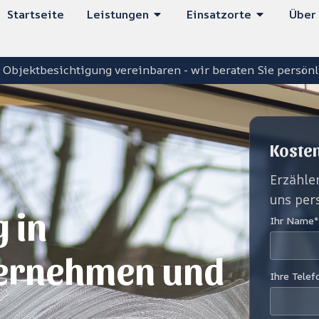
ÖFFNE LEISTUNGEN
ÖFFNE EI
Startseite
Leistungen
Einsatzorte
Über
 Objektbesichtigung vereinbaren - wir beraten Sie persönli
Kosten
Erzähle
uns per
 in
Ihr Name*
ternehmen und
Ihre Tele