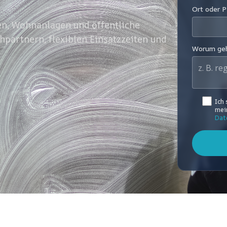
Ort oder 
en, Wohnanlagen und öffentliche
hpartnern, flexiblen Einsatzzeiten und
Worum geh
Ich
mein
Dat