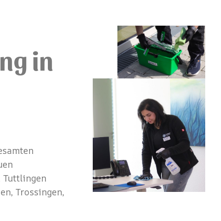
ng in
gesamten
uen
 Tuttlingen
en, Trossingen,